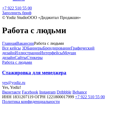
+7 922 510 55 00
Заполнить бриф
© Yodiz Studio
ООО «Диджитал Продакшн»
Работа с людьми
Главная
Вакансии
Работа с людьми
Все кейсы
3D
Баннеры
Брендирование
Графический
дизайн
Иллюстрации
Интерфейсы
Моушн
дизайн
Сайты
Стикеры
Работа с людьми
Стажировка для менеджера
yes@yodiz.ru
Yes, Yodiz!
Вконтакте
Facebook
Instagram
Dribbble
Behance
ИНН 1831207119
ОГРН 1221800017999
+7 922 510 55 00
Политика конфиденциальности