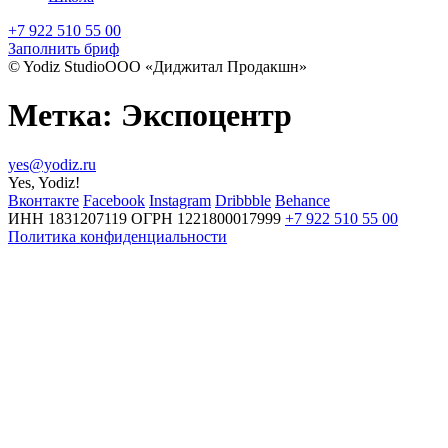
+7 922 510 55 00
Заполнить бриф
© Yodiz Studio
ООО «Диджитал Продакшн»
Метка:
Экспоцентр
yes@yodiz.ru
Yes, Yodiz!
Вконтакте
Facebook
Instagram
Dribbble
Behance
ИНН 1831207119
ОГРН 1221800017999
+7 922 510 55 00
Политика конфиденциальности